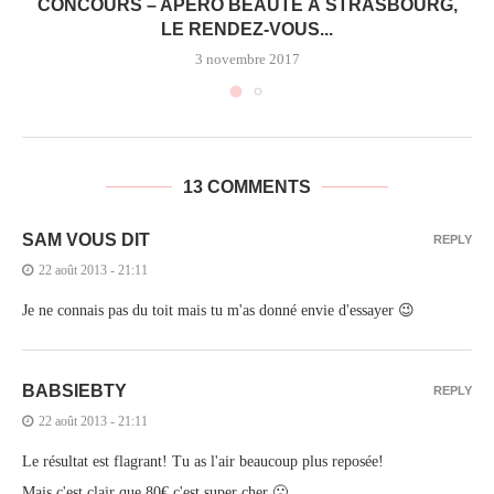
CONCOURS – APÉRO BEAUTÉ À STRASBOURG,
LE RENDEZ-VOUS...
3 novembre 2017
13 COMMENTS
SAM VOUS DIT
REPLY
22 août 2013 - 21:11
Je ne connais pas du toit mais tu m'as donné envie d'essayer 😉
BABSIEBTY
REPLY
22 août 2013 - 21:11
Le résultat est flagrant! Tu as l'air beaucoup plus reposée!
Mais c'est clair que 80€ c'est super cher 🙁