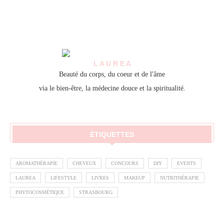
L A U R E A
Beauté du corps, du coeur et de l'âme
via le bien-être, la médecine douce et la spiritualité.
ÉTIQUETTES
AROMATHÉRAPIE
CHEVEUX
CONCOURS
DIY
EVENTS
LAUREA
LIFESTYLE
LIVRES
MAKEUP
NUTRITHÉRAPIE
PHYTOCOSMÉTIQUE
STRASBOURG