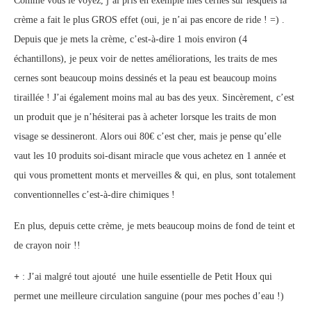
Comme vous le voyez, j’ai pris en exemple mes cernes sur lesquels la
crème a fait le plus GROS effet (oui, je n’ai pas encore de ride ! =) .
Depuis que je mets la crème, c’est-à-dire 1 mois environ (4
échantillons), je peux voir de nettes améliorations, les traits de mes
cernes sont beaucoup moins dessinés et la peau est beaucoup moins
tiraillée ! J’ai également moins mal au bas des yeux. Sincèrement, c’est
un produit que je n’hésiterai pas à acheter lorsque les traits de mon
visage se dessineront. Alors oui 80€ c’est cher, mais je pense qu’elle
vaut les 10 produits soi-disant miracle que vous achetez en 1 année et
qui vous promettent monts et merveilles & qui, en plus, sont totalement
conventionnelles c’est-à-dire chimiques !
En plus, depuis cette crème, je mets beaucoup moins de fond de teint et
de crayon noir !!
+
: J’ai malgré tout ajouté une huile essentielle de Petit Houx qui
permet une meilleure circulation sanguine (pour mes poches d’eau !)