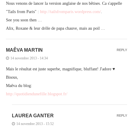
Nous venons de lancer la version anglaise de nos bêtises. Ca s'appelle
"Tails from Paris" :
http://tailsfromparis.wordpress.com/
.
See you soon then …
Alix, Roxane & leur drôle de papa chauve, mais au poil …
MAÊVA MARTIN
REPLY
14 novembre 2013 - 14:34
Mais le résultat est juste superbe, magnifique, bluffant! J'adore ♥
Bisous,
Maêva du blog:
http://quotidiendunefille.blogspot.fr/
LAUREA GANTER
REPLY
14 novembre 2013 - 15:52