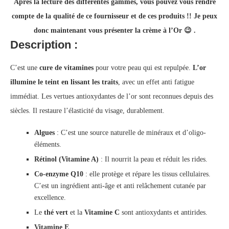
Après la lecture des différentes gammes, vous pouvez vous rendre
compte de la qualité de ce fournisseur et de ces produits !! Je peux
donc maintenant vous présenter la crème à l’Or 😉 .
Description :
C’est une
cure de vitamines
pour votre peau qui est repulpée.
L’or
illumine le teint en lissant les traits
, avec un effet anti fatigue
immédiat. Les vertues antioxydantes de l’or sont reconnues depuis des
siècles. Il restaure l’élasticité du visage, durablement.
Algues
: C’est une source naturelle de minéraux et d’oligo-
éléments.
Rétinol (Vitamine A)
: Il nourrit la peau et réduit les rides.
Co-enzyme Q10
: elle protège et répare les tissus cellulaires.
C’est un ingrédient anti-âge et anti relâchement cutanée par
excellence.
Le
thé vert
et la
Vitamine C
sont antioxydants et antirides.
Vitamine E