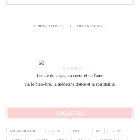
NEWER POSTS
OLDER POSTS
L A U R E A
Beauté du corps, du coeur et de l'âme
via le bien-être, la médecine douce et la spiritualité.
ÉTIQUETTES
AROMATHÉRAPIE
CHEVEUX
CONCOURS
DIY
EVENTS