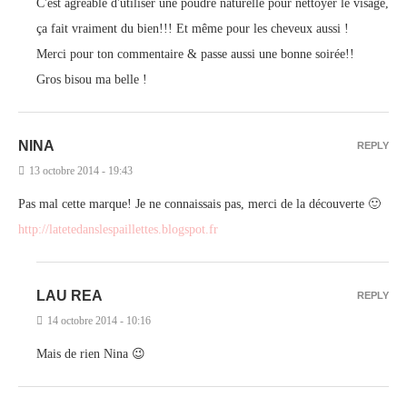
C'est agréable d'utiliser une poudre naturelle pour nettoyer le visage,
ça fait vraiment du bien!!! Et même pour les cheveux aussi !
Merci pour ton commentaire & passe aussi une bonne soirée!!
Gros bisou ma belle !
NINA
REPLY
13 octobre 2014 - 19:43
Pas mal cette marque! Je ne connaissais pas, merci de la découverte 🙂
http://latetedanslespaillettes.blogspot.fr
LAU REA
REPLY
14 octobre 2014 - 10:16
Mais de rien Nina 😉