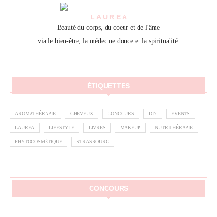
L A U R E A
Beauté du corps, du coeur et de l'âme
via le bien-être, la médecine douce et la spiritualité.
ÉTIQUETTES
AROMATHÉRAPIE
CHEVEUX
CONCOURS
DIY
EVENTS
LAUREA
LIFESTYLE
LIVRES
MAKEUP
NUTRITHÉRAPIE
PHYTOCOSMÉTIQUE
STRASBOURG
CONCOURS