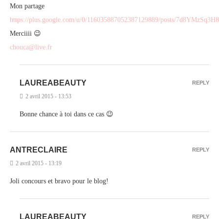
Mon partage
https://plus.google.com/u/0/116035887052387129889/posts/7d8YMzSq3H8
Merciiii 😉
chouca@live.fr
LAUREABEAUTY
REPLY
2 avril 2015 - 13:53
Bonne chance à toi dans ce cas 😉
ANTRECLAIRE
REPLY
2 avril 2015 - 13:19
Joli concours et bravo pour le blog!
LAUREABEAUTY
REPLY