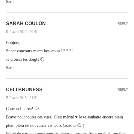
Sarah
SARAH COULON
REPLY
2 avril 2015 - 20:41
Bonjour,
Super concours merci beaucoup !!!!!!!!
Je croises les doigts 🙂
Sarah
CELI BRUNESS
REPLY
2 avril 2015 - 21:21
Coucou Laurea! 🙂
Bravo pour toutes ces vues! C'est mérité ♥ Je te souhaite encore plein
plein plein de nouveaux visiteurs (assidus 😉 )
Merci de partager avec nous tes favoris, certains (tous en fait), me font