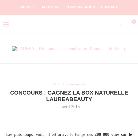
ACCUEIL
ABOUT ME
COMMUNICATION
CONTACT
0
Blog
Naturopathie
CONCOURS : GAGNEZ LA BOX NATURELLE
LAUREABEAUTY
2 avril 2015
Les ptits loups, voilà, il est arrivé le temps des
200 000 vues
sur le