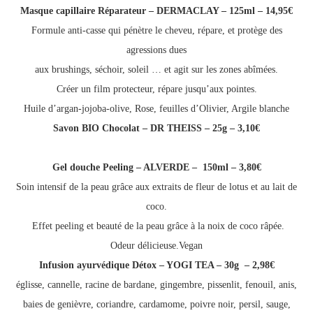
Masque capillaire Réparateur – DERMACLAY – 125ml – 14,95€
Formule anti-casse qui pénètre le cheveu, répare, et protège des
agressions dues
aux brushings, séchoir, soleil … et agit sur les zones abîmées.
Créer un film protecteur, répare jusqu’aux pointes.
Huile d’argan-jojoba-olive, Rose, feuilles d’Olivier, Argile blanche
Savon BIO Chocolat – DR THEISS – 25g – 3,10€
Gel douche Peeling – ALVERDE – 150ml – 3,80€
Soin intensif de la peau grâce aux extraits de fleur de lotus et au lait de
coco.
Effet peeling et beauté de la peau grâce à la noix de coco râpée.
Odeur délicieuse.Vegan
Infusion ayurvédique Détox – YOGI TEA – 30g – 2,98€
églisse, cannelle, racine de bardane, gingembre, pissenlit, fenouil, anis,
baies de genièvre, coriandre, cardamome, poivre noir, persil, sauge,